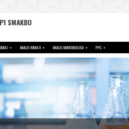
P-P1 SMAKBO
»
»
»
»
IMIA I
ANALIS KIMIA II
ANALIS MIKROBIOLOGI
PPC