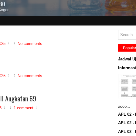
KBO
ogor.
025
No comments
Popula
Jadwal Uj
Informas
025
No comments
XII Angkatan 69
acco...
3
1 comment
APL 02 - 
APL 02 - 
APL 02 - 