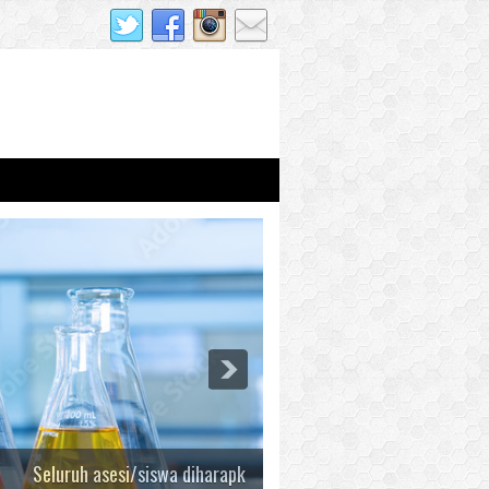
Seluruh asesi/siswa diharapkan membawa bekal masing-masing, k